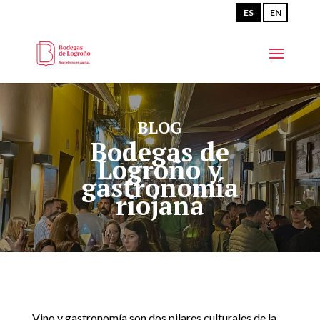
ES
EN
BLOG
Bodegas de
Logroño y
gastronomía
riojana
Vino y gastronomía son dos pilares culturales de la